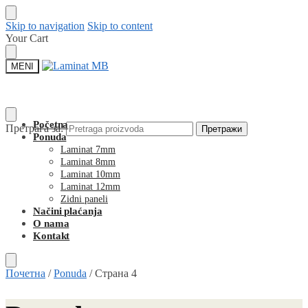
Skip to navigation
Skip to content
Your Cart
MENI
Početna
Претрага за:
Претражи
Ponuda
Laminat 7mm
Laminat 8mm
Laminat 10mm
Laminat 12mm
Zidni paneli
Načini plaćanja
O nama
Kontakt
Почетна
/
Ponuda
/
Страна 4