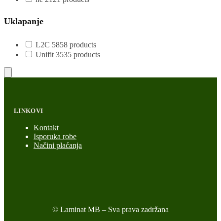
Uklapanje
L2C
58
58 products
Unifit
35
35 products
LINKOVI
Kontakt
Isporuka robe
Načini plaćanja
© Laminat MB – Sva prava zadržana