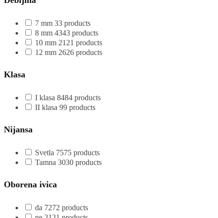
7 mm
3
3 products
8 mm
43
43 products
10 mm
21
21 products
12 mm
26
26 products
Klasa
I klasa
84
84 products
II klasa
9
9 products
Nijansa
Svetla
75
75 products
Tamna
30
30 products
Oborena ivica
da
72
72 products
ne
21
21 products