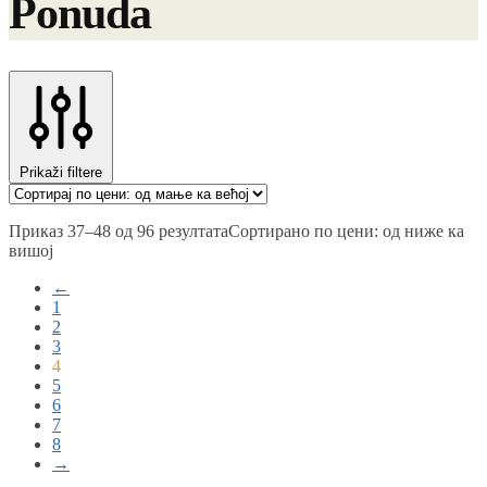
Ponuda
Prikaži filtere
Приказ 37–48 од 96 резултата
Сортирано по цени: од ниже ка
вишој
←
1
2
3
4
5
6
7
8
→