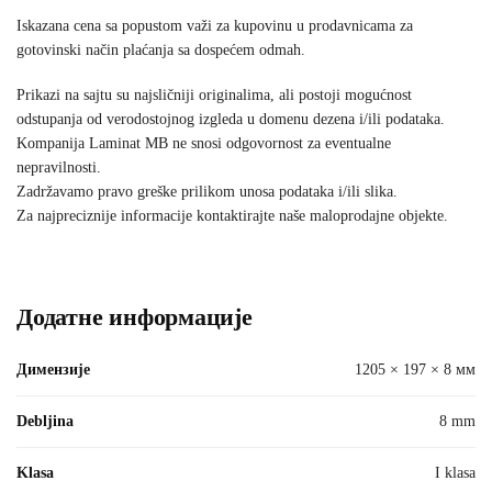
Iskazana cena sa popustom važi za kupovinu u prodavnicama za
gotovinski način plaćanja sa dospećem odmah.
Prikazi na sajtu su najsličniji originalima, ali postoji mogućnost
odstupanja od verodostojnog izgleda u domenu dezena i/ili podataka.
Kompanija Laminat MB ne snosi odgovornost za eventualne
nepravilnosti.
Zadržavamo pravo greške prilikom unosa podataka i/ili slika.
Za najpreciznije informacije kontaktirajte naše maloprodajne objekte.
Додатне информације
Димензије
1205 × 197 × 8 мм
Debljina
8 mm
Klasa
I klasa