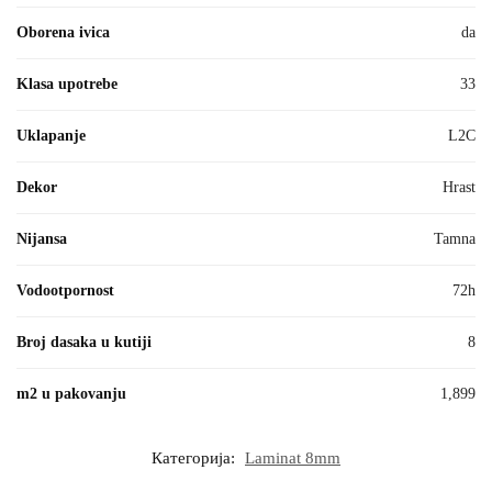
Oborena ivica
da
Klasa upotrebe
33
Uklapanje
L2C
Dekor
Hrast
Nijansa
Tamna
Vodootpornost
72h
Broj dasaka u kutiji
8
m2 u pakovanju
1,899
Категорија:
Laminat 8mm