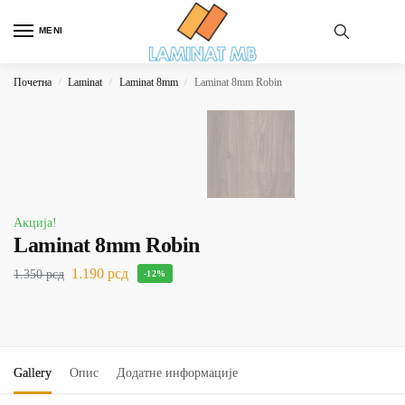
MENI
Почетна
Laminat
Laminat 8mm
Laminat 8mm Robin
/
/
/
Акција!
Laminat 8mm Robin
1.190
рсд
1.350
рсд
-12%
Gallery
Опис
Додатне информације