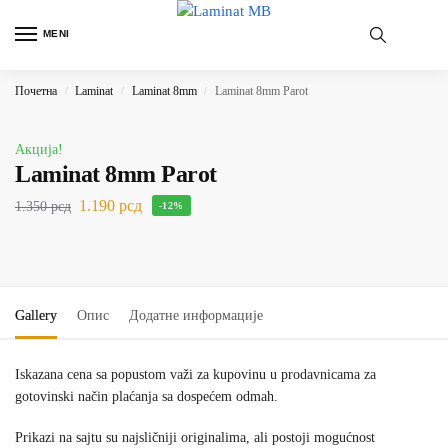
MENI
Почетна
Laminat
Laminat 8mm
Laminat 8mm Parot
/
/
/
Акција!
Laminat 8mm Parot
1.190
рсд
1.350
рсд
-12%
Gallery
Опис
Додатне информације
Iskazana cena sa popustom važi za kupovinu u prodavnicama za
gotovinski način plaćanja sa dospećem odmah.
Prikazi na sajtu su najsličniji originalima, ali postoji mogućnost