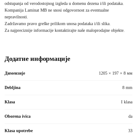
odstupanja od verodostojnog izgleda u domenu dezena i/ili podataka.
Kompanija Laminat MB ne snosi odgovornost za eventualne
nepravilnosti.
Zadržavamo pravo greške prilikom unosa podataka i/ili slika.
Za najpreciznije informacije kontaktirajte naše maloprodajne objekte.
Додатне информације
Димензије
1205 × 197 × 8 мм
Debljina
8 mm
Klasa
I klasa
Oborena ivica
da
Klasa upotrebe
33