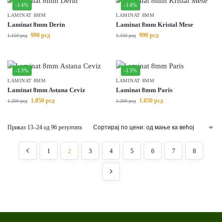
-14%
-14%
LAMINAT 8MM
LAMINAT 8MM
Laminat 8mm Derin
Laminat 8mm Kristal Mese
990
рсд
990
рсд
1.150
рсд
1.150
рсд
-13%
-13%
LAMINAT 8MM
LAMINAT 8MM
Laminat 8mm Astana Ceviz
Laminat 8mm Paris
1.050
рсд
1.050
рсд
1.200
рсд
1.200
рсд
Приказ 13–24 од 96 резултата
1
2
3
4
5
6
7
8