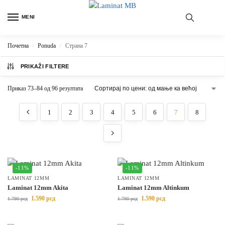
MENI
Почетна
Ponuda
Страна 7
/
/
PRIKAŽI FILTERE
Приказ 73–84 од 96 резултата
1
2
3
4
5
6
7
8
-11%
-11%
LAMINAT 12MM
LAMINAT 12MM
Laminat 12mm Akita
Laminat 12mm Altinkum
1.590
рсд
1.590
рсд
1.790
рсд
1.790
рсд