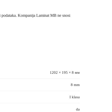
/ili podataka. Kompanija Laminat MB ne snosi
1202 × 195 × 8 мм
8 mm
I klasa
da