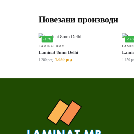
Повезани производи
-13%
-14
LAMINAT 8MM
LAMIN
Laminat 8mm Delhi
Lamin
1.050
рсд
1.200
рсд
1.150
р