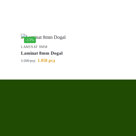
-13%
LAMINAT 8MM
Laminat 8mm Dogal
1.050
рсд
1.200
рсд