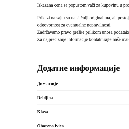
Iskazana cena sa popustom važi za kupovinu u pr
Prikazi na sajtu su najsličniji originalima, ali 
odgovornost za eventualne nepravilnosti.
Zadržavamo pravo greške prilikom unosa podataka i
Za najpreciznije informacije kontaktirajte naše ma
Додатне информације
Димензије
Debljina
Klasa
Oborena ivica