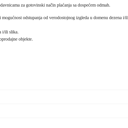
odavnicama za gotovinski način plaćanja sa dospećem odmah.
postoji mogućnost odstupanja od verodostojnog izgleda u domenu dezena i
/ili slika.
loprodajne objekte.