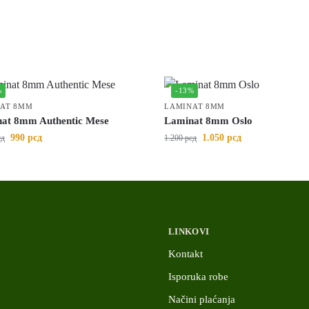
%
-13%
AT 8MM
LAMINAT 8MM
at 8mm Authentic Mese
Laminat 8mm Oslo
990
рсд
1.050
рсд
сд
1.200
рсд
LINKOVI
Kontakt
Isporuka robe
Načini plaćanja