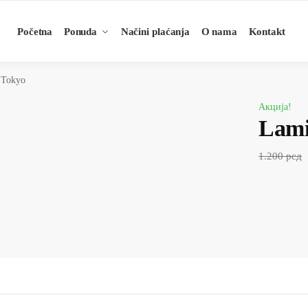
Početna
Ponuda
Načini plaćanja
O nama
Kontakt
 Tokyo
Акција!
Lami
1.200
рсд