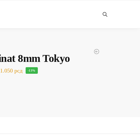
Претражи
nat 8mm Tokyo
1.050
рсд
-13%