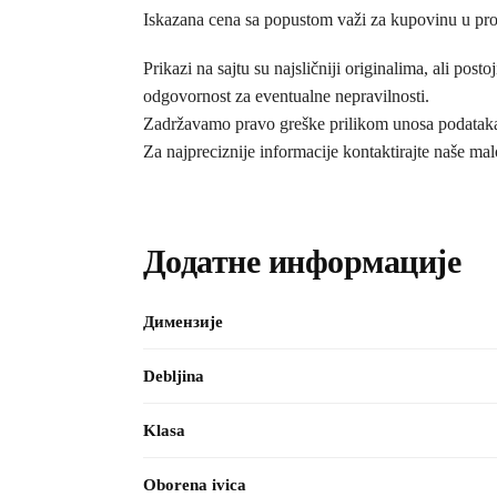
Iskazana cena sa popustom važi za kupovinu u pr
Prikazi na sajtu su najsličniji originalima, ali 
odgovornost za eventualne nepravilnosti.
Zadržavamo pravo greške prilikom unosa podataka i
Za najpreciznije informacije kontaktirajte naše ma
Додатне информације
Димензије
Debljina
Klasa
Oborena ivica