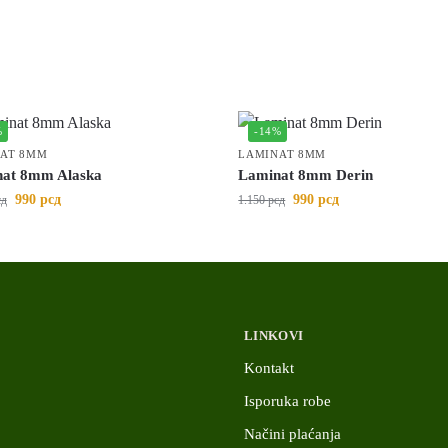
%
-14%
AT 8MM
LAMINAT 8MM
at 8mm Alaska
Laminat 8mm Derin
990
рсд
990
рсд
сд
1.150
рсд
LINKOVI
Kontakt
Isporuka robe
Načini plaćanja