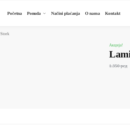
Početna
Ponuda
Načini plaćanja
O nama
Kontakt
Stork
Акција!
Lami
1.350
рсд