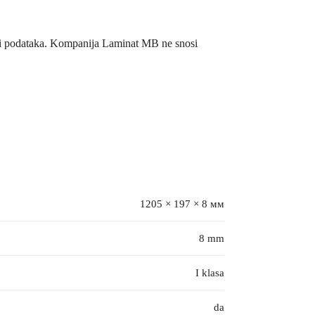
/ili podataka. Kompanija Laminat MB ne snosi
1205 × 197 × 8 мм
8 mm
I klasa
da