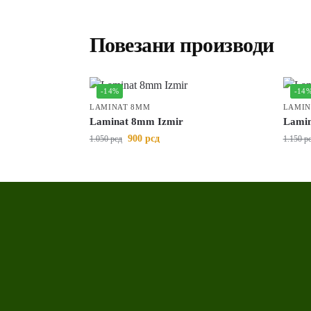
Повезани производи
-14%
-14
LAMINAT 8MM
LAMIN
Laminat 8mm Izmir
Lamin
900
рсд
1.050
рсд
1.150
р