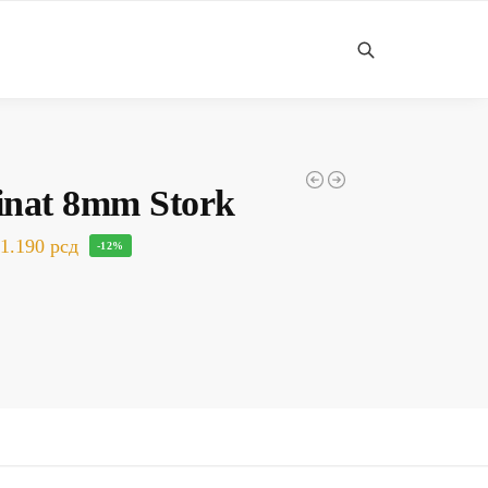
Претражи
nat 8mm Stork
1.190
рсд
-12%