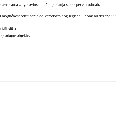
odavnicama za gotovinski način plaćanja sa dospećem odmah.
postoji mogućnost odstupanja od verodostojnog izgleda u domenu dezena i
/ili slika.
loprodajne objekte.