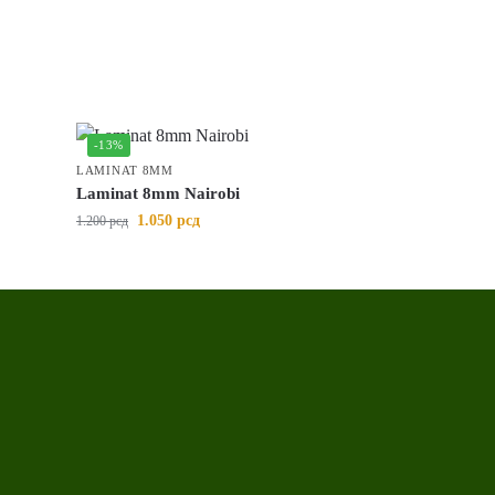
-13%
LAMINAT 8MM
Laminat 8mm Nairobi
1.050
рсд
1.200
рсд