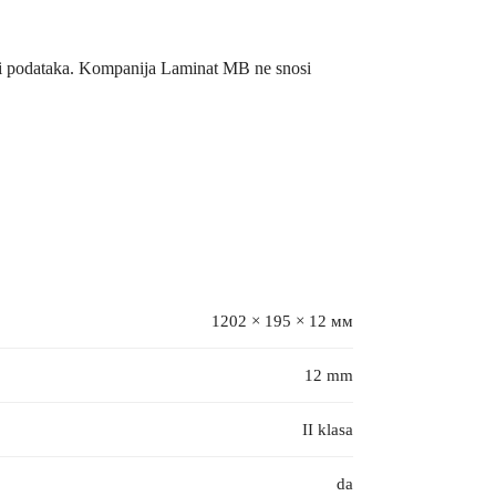
/ili podataka. Kompanija Laminat MB ne snosi
1202 × 195 × 12 мм
12 mm
II klasa
da