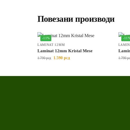
Повезани производи
-11%
-11
LAMINAT 12MM
LAMIN
Laminat 12mm Kristal Mese
Lamin
1.590
рсд
1.790
рсд
1.790
р