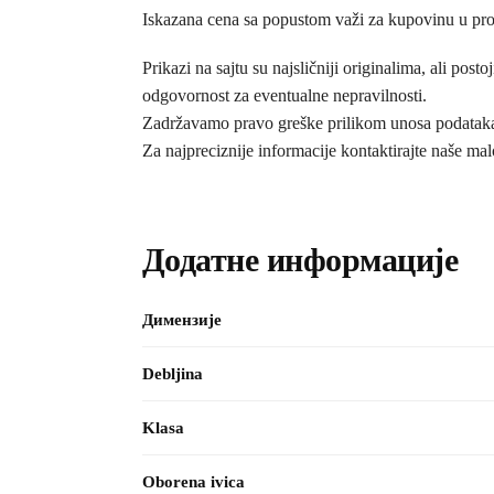
Iskazana cena sa popustom važi za kupovinu u pr
Prikazi na sajtu su najsličniji originalima, ali 
odgovornost za eventualne nepravilnosti.
Zadržavamo pravo greške prilikom unosa podataka i
Za najpreciznije informacije kontaktirajte naše ma
Додатне информације
Димензије
Debljina
Klasa
Oborena ivica