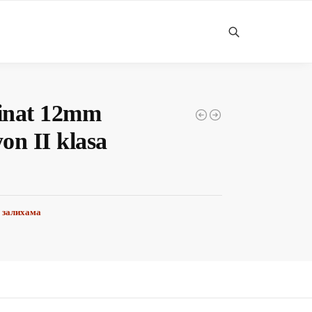
Претражи
inat 12mm
on II klasa
д
 залихама