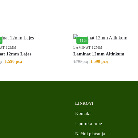
%
-11%
AT 12MM
LAMINAT 12MM
at 12mm Lajes
Laminat 12mm Altinkum
1.590
рсд
1.590
рсд
сд
1.790
рсд
LINKOVI
Kontakt
Isporuka robe
Načini plaćanja