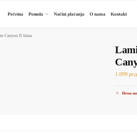
Početna
Ponuda
Načini plaćanja
O nama
Kontakt
m Canyon II klasa
Lam
Cany
1.099
рс
Нема на