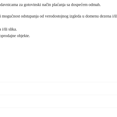
odavnicama za gotovinski način plaćanja sa dospećem odmah.
postoji mogućnost odstupanja od verodostojnog izgleda u domenu dezena i
/ili slika.
loprodajne objekte.