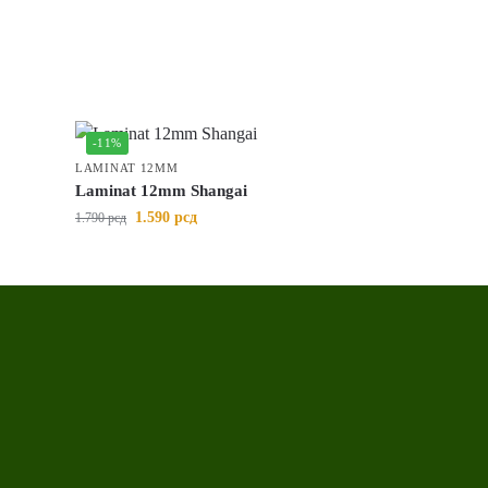
-11%
LAMINAT 12MM
Laminat 12mm Shangai
1.590
рсд
1.790
рсд