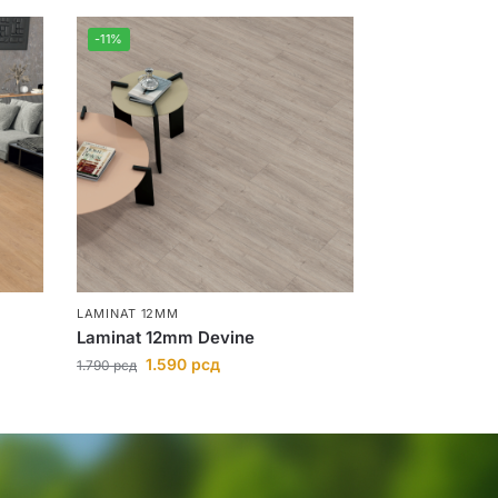
-11%
LAMINAT 12MM
Laminat 12mm Devine
1.590
рсд
1.790
рсд