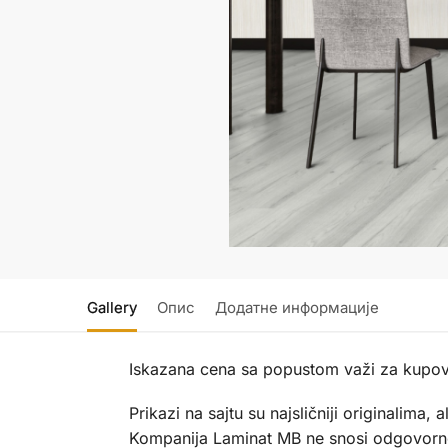
Gallery
Опис
Додатне информације
Iskazana cena sa popustom važi za kupov
Prikazi na sajtu su najsličniji originalim
Kompanija Laminat MB ne snosi odgovornos