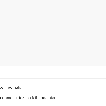
pećem odmah.
 u domenu dezena i/ili podataka.