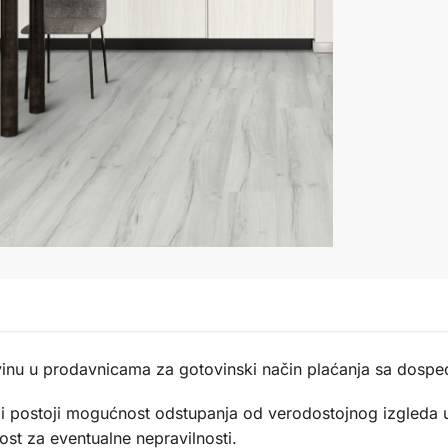
inu u prodavnicama za gotovinski način plaćanja sa dos
a, ali postoji mogućnost odstupanja od verodostojnog izgleda
t za eventualne nepravilnosti.