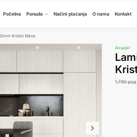
Početna
Ponuda
Načini plaćanja
O nama
Kontakt
12mm Kristal Mese
Акција!
Lam
Kris
1.790
рсд