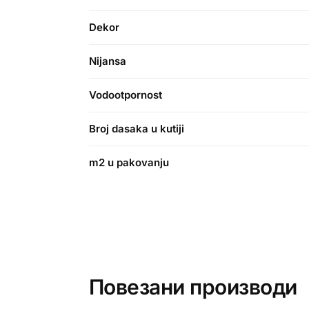
Dekor
Nijansa
Vodootpornost
Broj dasaka u kutiji
m2 u pakovanju
Повезани производи