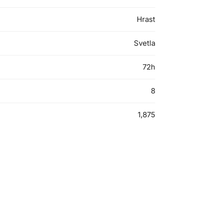
Hrast
Svetla
72h
8
1,875