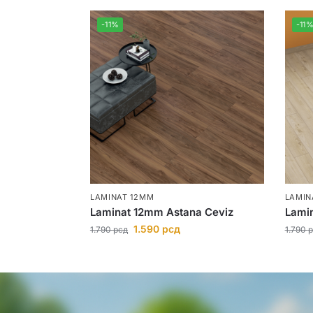
-11%
-11
LAMINAT 12MM
LAMIN
Laminat 12mm Astana Ceviz
Lamin
1.590
рсд
1.790
рсд
1.790
р