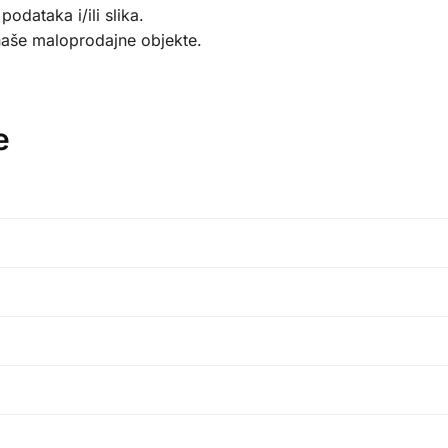
dataka i/ili slika.
 naše maloprodajne objekte.
е