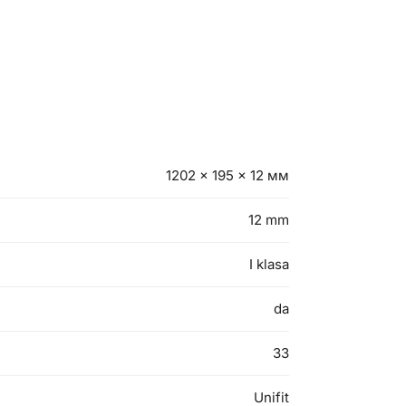
1202 × 195 × 12 мм
12 mm
I klasa
da
33
Unifit