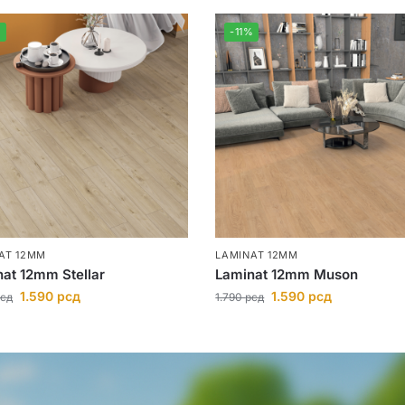
%
-11%
AT 12MM
LAMINAT 12MM
at 12mm Stellar
Laminat 12mm Muson
1.590
рсд
1.590
рсд
сд
1.790
рсд