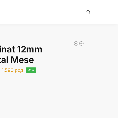
Претражи
inat 12mm
tal Mese
1.590
рсд
-11%