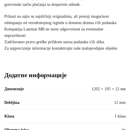
gotovinski način plaćanja sa dospećem odmah.
Prikazi na sajtu su najsličniji originalima, ali postoji mogućnost
odstupanja od verodostojnog izgleda u domenu dezena i/ili podataka.
Kompanija Laminat MB ne snosi odgovornost za eventualne
nepravilnosti.
Zadržavamo pravo greške prilikom unosa podataka i/ili slika.
Za najpreciznije informacije kontaktirajte naše maloprodajne objekte.
Додатне информације
Димензије
1202 × 195 × 12 мм
Debljina
12 mm
Klasa
I klasa
Oborena ivica
da