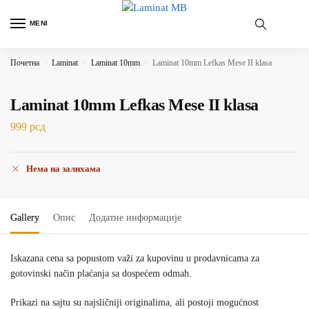
MENI
Почетна
Laminat
Laminat 10mm
Laminat 10mm Lefkas Mese II klasa
/
/
/
Laminat 10mm Lefkas Mese II klasa
999
рсд
Нема на залихама
Gallery
Опис
Додатне информације
Iskazana cena sa popustom važi za kupovinu u prodavnicama za
gotovinski način plaćanja sa dospećem odmah.
Prikazi na sajtu su najsličniji originalima, ali postoji mogućnost