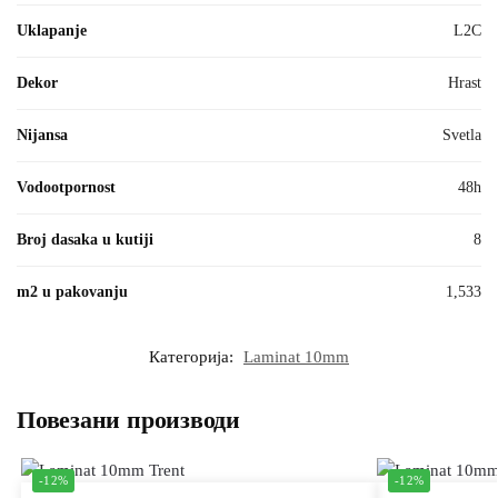
Uklapanje
L2C
Dekor
Hrast
Nijansa
Svetla
Vodootpornost
48h
Broj dasaka u kutiji
8
m2 u pakovanju
1,533
Категорија:
Laminat 10mm
Повезани производи
-12%
-12%