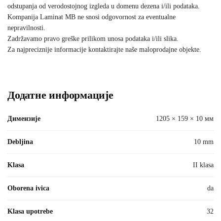
odstupanja od verodostojnog izgleda u domenu dezena i/ili podataka.
Kompanija Laminat MB ne snosi odgovornost za eventualne
nepravilnosti.
Zadržavamo pravo greške prilikom unosa podataka i/ili slika.
Za najpreciznije informacije kontaktirajte naše maloprodajne objekte.
Додатне информације
Димензије
1205 × 159 × 10 мм
Debljina
10 mm
Klasa
II klasa
Oborena ivica
da
Klasa upotrebe
32